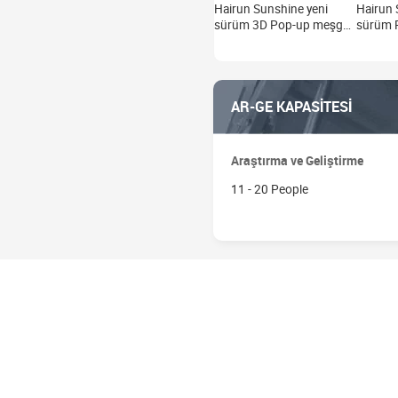
Hairun Sunshine yeni
Hairun 
sürüm 3D Pop-up meşgul
sürüm 
kitap erken öğrenme
meşgul 
interaktif resimli kitap-
erken ö
Nana serisi (4 kitap)
resim İn
çocuklar için özel
sosyal k
AR-GE KAPASİTESİ
Araştırma ve Geliştirme
11 - 20 People