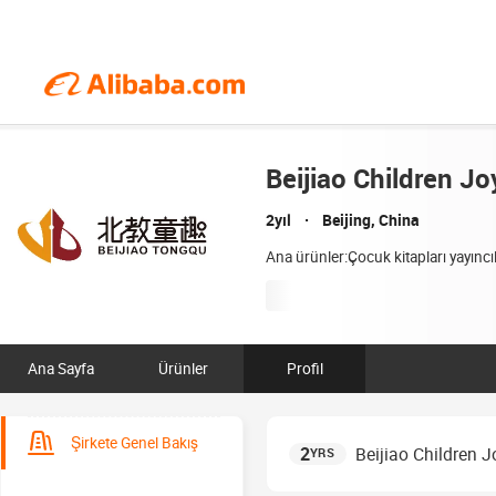
Beijiao Children Jo
2yıl
Beijing, China
Ana ürünler:Çocuk kitapları yayıncılığ
Ana Sayfa
Ürünler
Profil
Şirkete Genel Bakış
2
Beijiao Children J
YRS